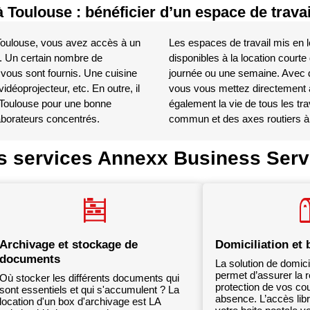
 Toulouse : bénéficier d’un espace de trava
Toulouse, vous avez accès à un
Les espaces de travail mis en 
é. Un certain nombre de
disponibles à la location court
é vous sont fournis. Une cuisine
journée ou une semaine. Avec de
idéoprojecteur, etc. En outre, il
vous vous mettez directement au
 Toulouse pour une bonne
également la vie de tous les tr
aborateurs concentrés.
commun et des axes routiers à 
s services Annexx Business Serv
Archivage et stockage de
Domiciliation et 
documents
La solution de domicil
permet d’assurer la r
Où stocker les différents documents qui
protection de vos cou
sont essentiels et qui s'accumulent ? La
absence. L’accès libr
location d'un box d'archivage est LA