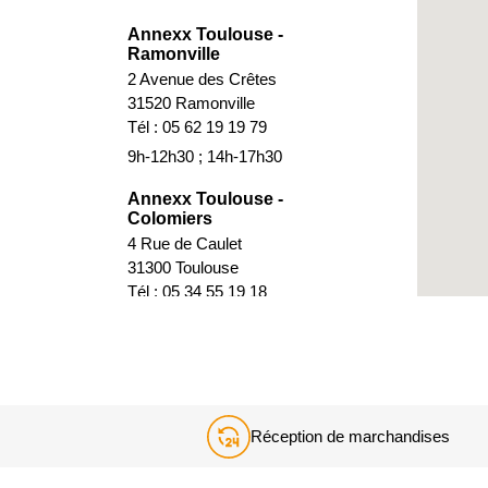
Annexx Toulouse -
Ramonville
2 Avenue des Crêtes
31520 Ramonville
Tél : 05 62 19 19 79
9h-12h30 ; 14h-17h30
Annexx Toulouse -
Colomiers
4 Rue de Caulet
31300 Toulouse
Tél : 05 34 55 19 18
9h-12h30 ; 14h-17h30
Annexx Toulouse - L'Union
243 Route d'Albi
31200 Toulouse
Tél : 05 61 11 03 53
Réception de marchandises
9h-12h30 ; 13h15-17h30