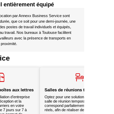
il entièrement équipé
location par Annexx Business Service sont
e durée, que ce soit pour une demi-journée, une
s postes de travail individuels et équipés,
 travail. Nos bureaux à Toulouse facilitent
availleurs avec la présence de transports en
proximité.
ice
boîtes aux lettres
Salles de réunions temporaires
iation d’entreprise
Optez pour une solution de location de
éception et la
salle de réunion temporaire flexible qui
rriers en votre
correspond parfaitement à vos besoins
e 7 jours sur 7 à
réels, afin de réaliser des économies.