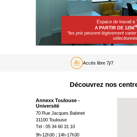
Espace de travail à
H
A PARTIR DE 125€
*les prix peuvent légèrement varier 
sélectionné
Accès libre 7j/7
Découvrez nos centres
Annexx Toulouse -
Université
70 Rue Jacques Babinet
31100 Toulouse
Tél : 05 34 60 31 10
9h-12h30 ; 14h-17h30