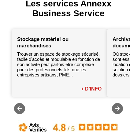
Les services Annexx
Business Service
Stockage matériel ou
Archivage
marchandises
document
Trouver un espace de stockage sécurisé,
Où stocker 
facile d'accès et modulable en fonction de
sont essenti
son activité peut parfois être complexe
location d'u
pour des profesionnels tels que les
solution idé
entreprises,artisans, PME...
dossiers à 
+ D'INFO